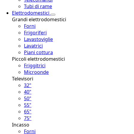
Tubi di rame
Elettrodomestici
Grandi elettrodomestici
Forni
Frigoriferi
Lavastoviglie
Lavatrici
Piani cottura
Piccoli elettrodomestici
Friggitrici
Microonde
Televisori
32"
40"
50"
55"
65"
75"
Incasso
Forni