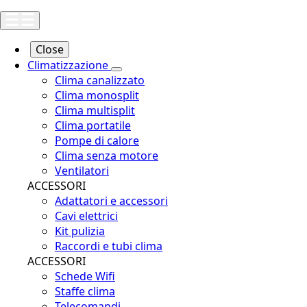
Close
Climatizzazione
Clima canalizzato
Clima monosplit
Clima multisplit
Clima portatile
Pompe di calore
Clima senza motore
Ventilatori
ACCESSORI
Adattatori e accessori
Cavi elettrici
Kit pulizia
Raccordi e tubi clima
ACCESSORI
Schede Wifi
Staffe clima
Telecomandi