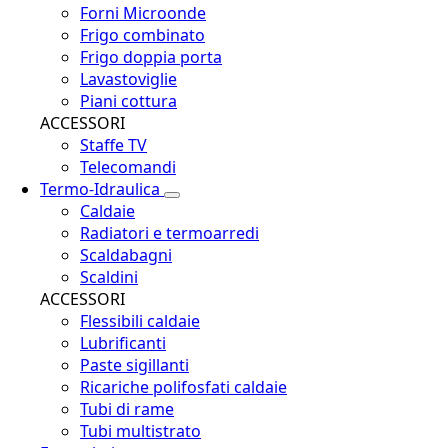
Forni Microonde
Frigo combinato
Frigo doppia porta
Lavastoviglie
Piani cottura
ACCESSORI
Staffe TV
Telecomandi
Termo-Idraulica
Caldaie
Radiatori e termoarredi
Scaldabagni
Scaldini
ACCESSORI
Flessibili caldaie
Lubrificanti
Paste sigillanti
Ricariche polifosfati caldaie
Tubi di rame
Tubi multistrato