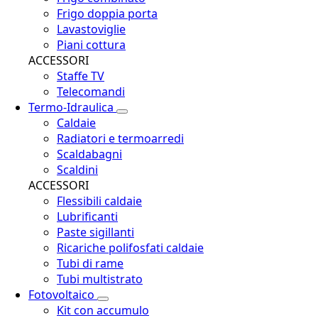
Frigo doppia porta
Lavastoviglie
Piani cottura
ACCESSORI
Staffe TV
Telecomandi
Termo-Idraulica
Caldaie
Radiatori e termoarredi
Scaldabagni
Scaldini
ACCESSORI
Flessibili caldaie
Lubrificanti
Paste sigillanti
Ricariche polifosfati caldaie
Tubi di rame
Tubi multistrato
Fotovoltaico
Kit con accumulo