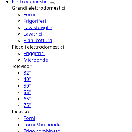
Elettrodomestici
Grandi elettrodomestici
Forni
Frigoriferi
Lavastoviglie
Lavatrici
Piani cottura
Piccoli elettrodomestici
Friggitrici
Microonde
Televisori
32"
40"
50"
55"
65"
75"
Incasso
Forni
Forni Microonde
Frigo combinato