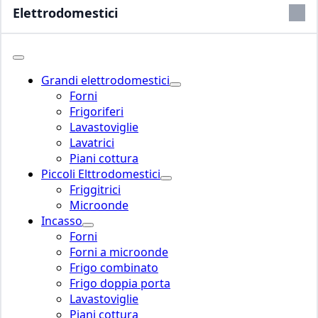
Elettrodomestici
Grandi elettrodomestici
Forni
Frigoriferi
Lavastoviglie
Lavatrici
Piani cottura
Piccoli Elttrodomestici
Friggitrici
Microonde
Incasso
Forni
Forni a microonde
Frigo combinato
Frigo doppia porta
Lavastoviglie
Piani cottura