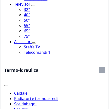
Televisori
32″
40″
50″
55″
65″
75″
Accessori
Staffe TV
Telecomandi 1
Termo-idraulica
Caldaie
Radiatori e termoarredi
Scaldabagni