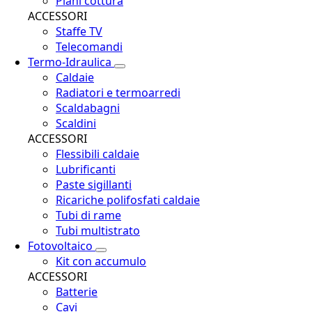
Piani cottura
ACCESSORI
Staffe TV
Telecomandi
Termo-Idraulica
Caldaie
Radiatori e termoarredi
Scaldabagni
Scaldini
ACCESSORI
Flessibili caldaie
Lubrificanti
Paste sigillanti
Ricariche polifosfati caldaie
Tubi di rame
Tubi multistrato
Fotovoltaico
Kit con accumulo
ACCESSORI
Batterie
Cavi