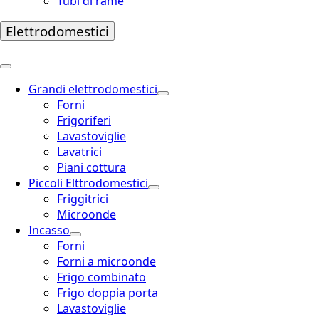
Tubi di rame
Elettrodomestici
Grandi elettrodomestici
Forni
Frigoriferi
Lavastoviglie
Lavatrici
Piani cottura
Piccoli Elttrodomestici
Friggitrici
Microonde
Incasso
Forni
Forni a microonde
Frigo combinato
Frigo doppia porta
Lavastoviglie