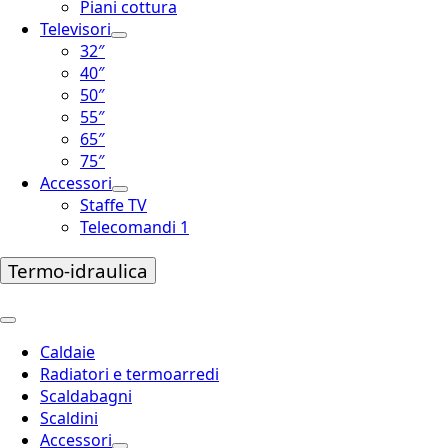
Piani cottura
Televisori
32″
40″
50″
55″
65″
75″
Accessori
Staffe TV
Telecomandi 1
Termo-idraulica
Caldaie
Radiatori e termoarredi
Scaldabagni
Scaldini
Accessori